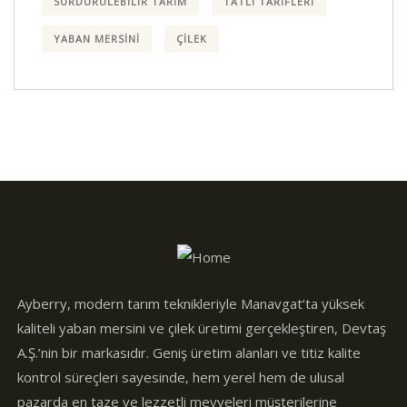
SÜRDÜRÜLEBILIR TARIM
TATLI TARIFLERI
YABAN MERSINI
ÇILEK
Ayberry, modern tarım teknikleriyle Manavgat’ta yüksek
kaliteli yaban mersini ve çilek üretimi gerçekleştiren, Devtaş
A.Ş.’nin bir markasıdır. Geniş üretim alanları ve titiz kalite
kontrol süreçleri sayesinde, hem yerel hem de ulusal
pazarda en taze ve lezzetli meyveleri müşterilerine