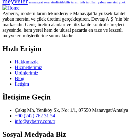
meyveler
manavgat
sera
sürdürülebilir tarım
tatlı tarifleri
yaban mersini
çilek
Ayberry, modern tarım teknikleriyle Manavgat’ta yüksek kaliteli
yaban mersini ve çilek üretimi gerçekleştiren, Devtaş A.Ş.’nin bir
markasıdır. Geniş üretim alanları ve titiz kalite kontrol süreçleri
sayesinde, hem yerel hem de ulusal pazarda en taze ve lezzetli
meyveleri müşterilerine sunmaktadır.
Hızlı Erişim
Hakkımızda
Hizmetlerimiz
Ürünlerimiz
Blog
İletişim
İletişime Geçin
Çakış Mh, Yeniköy Sk, No: 1/1, 07550 Manavgat/Antalya
+90 (242) 762 31 54
info@ayberry.com.tr
Sosyal Medyada Biz