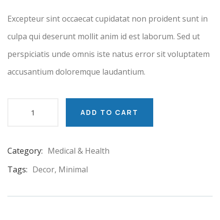
customer
ratings
Excepteur sint occaecat cupidatat non proident sunt in
culpa qui deserunt mollit anim id est laborum. Sed ut
perspiciatis unde omnis iste natus error sit voluptatem
accusantium doloremque laudantium.
ADD TO CART
Category:
Medical & Health
Product
Meta
Tags:
Decor
,
Minimal