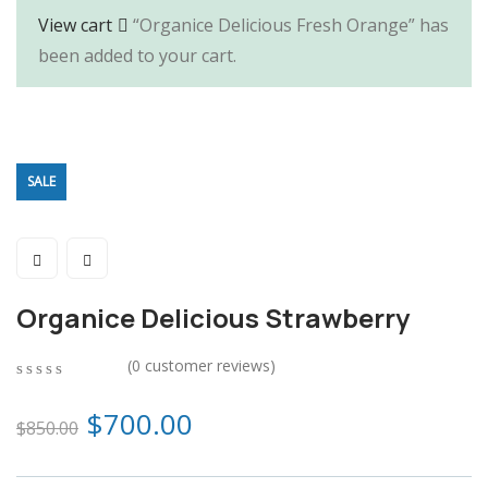
View cart
“Organice Delicious Fresh Orange” has
been added to your cart.
SALE
Organice Delicious Strawberry
(
0
customer reviews)
0
5
0
out
$
700.00
$
850.00
of
based
on