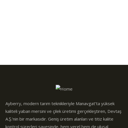
Design & Tech
Organice Delicious Pomegranate
$
800.00
Ayberry, modern tarım teknikleriyle Manavgat’ta yüksek
kaliteli yaban mersini ve çilek üretimi gerçekleştiren, Devtaş
A.Ş.’nin bir markasıdır. Geniş üretim alanları ve titiz kalite
kontrol süreçleri sayesinde, hem yerel hem de ulusal