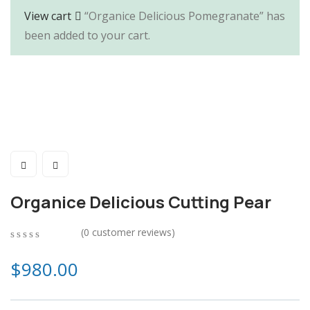
View cart
“Organice Delicious Pomegranate” has
been added to your cart.
Organice Delicious Cutting Pear
(
0
customer reviews)
0
5
0
out
$
980.00
of
based
on