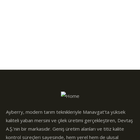
Design & Tech
Organice Delicious Pomegranate
$
800.00
Ayberry, modern tarım teknikleriyle Manavgat’ta yüksek
kaliteli yaban mersini ve çilek üretimi gerçekleştiren, Devtaş
A.Ş.’nin bir markasıdır. Geniş üretim alanları ve titiz kalite
kontrol süreçleri sayesinde, hem yerel hem de ulusal