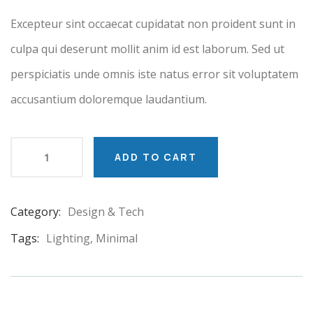
customer
ratings
Excepteur sint occaecat cupidatat non proident sunt in
culpa qui deserunt mollit anim id est laborum. Sed ut
perspiciatis unde omnis iste natus error sit voluptatem
accusantium doloremque laudantium.
ADD TO CART
Category:
Design & Tech
Product
Meta
Tags:
Lighting
,
Minimal